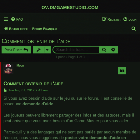
ov.dmgamestudio.com
FAQ
Register
Login
S
Board index
Forum Français
e
Comment obtenir de l'aide
a
Search
Advanced sear
Post Reply
r
1 post • Page
1
of
1
c
Mush
h
Comment obtenir de l'aide
P
Tue Aug 01, 2017 9:41 am
o
s
Si vous avez besoin d'aide sur le jeu ou sur le forum, il est conseillé de
t
poser une
demande d'aide
.
Les joueurs peuvent librement partager des infos et des astuces, mais il
peut arriver que vous avez besoin d'un Game Master pour vous aider.
Parce-qu'il y a des langages qui ne sont pas parlés par aucun membre de
l'équipe, nous vous suggérons de
poster votre demande d'aide en