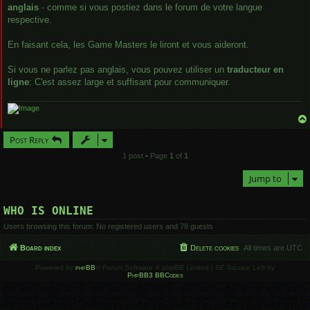
anglais
- comme si vous postiez dans le forum de votre langue
respective.
En faisant cela, les Game Masters le liront et vous aideront.
Si vous ne parlez pas anglais, vous pouvez utiliser un
traducteur en
ligne
: C'est assez large et suffisant pour communiquer.
Post Reply
1 post • Page
1
of
1
Jump to
WHO IS ONLINE
Users browsing this forum: No registered users and 78 guests
Board index
Delete cookies
All times are
UTC
Powered by
phpBB
® Forum Software © phpBB Limited | SE Square Left by
PhpBB3 BBCodes