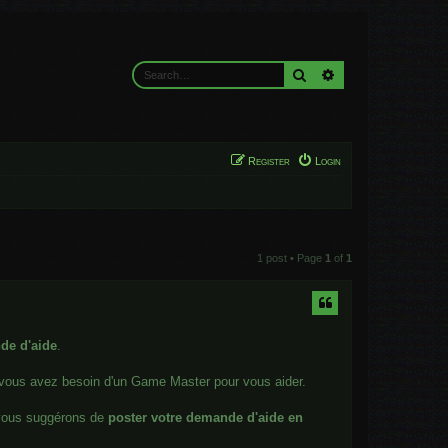
Search
Advanced search
Register
Login
1 post • Page
1
of
1
de d'aide
.
ue vous avez besoin d'un Game Master pour vous aider.
 vous suggérons de
poster votre demande d'aide en