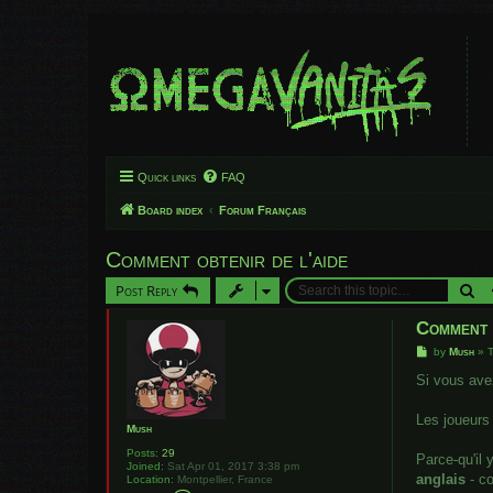
Quick links
FAQ
Board index
Forum Français
Comment obtenir de l'aide
Se
Post Reply
Comment o
P
by
Mush
»
o
s
Si vous avez
t
Les joueurs
Mush
Posts:
29
Parce-qu'il
Joined:
Sat Apr 01, 2017 3:38 pm
anglais
- co
Location:
Montpellier, France
C