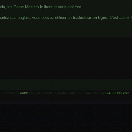
ela, les Game Masters le liront et vous aideront.
parlez pas anglais, vous pouvez utiliser un
traducteur en ligne
: C'est assez 
Powered by
phpBB
® Forum Software © phpBB Limited | SE Square Left by
PhpBB3 BBCodes