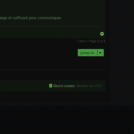
large et suffisant pour communiquer.
T
o
1 post • Page
1
of
1
p
Jump to
Delete cookies
All times are
UTC