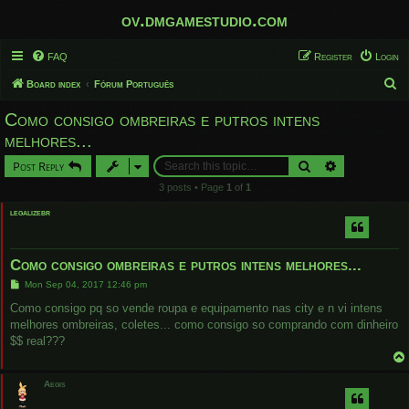
ov.dmgamestudio.com
FAQ
Register
Login
S
Board index
Fórum Português
e
Como consigo ombreiras e putros intens
a
melhores...
r
Search
Advanced sear
Post Reply
c
3 posts • Page
1
of
1
h
legalizebr
Como consigo ombreiras e putros intens melhores...
P
Mon Sep 04, 2017 12:46 pm
o
s
Como consigo pq so vende roupa e equipamento nas city e n vi intens
t
melhores ombreiras, coletes... como consigo so comprando com dinheiro
$$ real???
Aegis