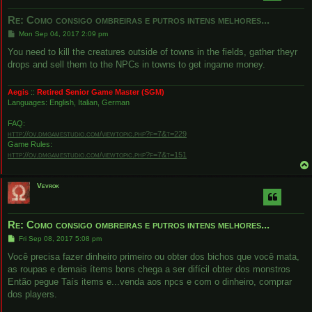
Re: Como consigo ombreiras e putros intens melhores...
P
Mon Sep 04, 2017 2:09 pm
o
s
You need to kill the creatures outside of towns in the fields, gather theyr
t
drops and sell them to the NPCs in towns to get ingame money.
Aegis
::
Retired Senior Game Master (SGM)
Languages: English, Italian, German
FAQ:
http://ov.dmgamestudio.com/viewtopic.php?f=7&t=229
Game Rules:
http://ov.dmgamestudio.com/viewtopic.php?f=7&t=151
Vevrok
Re: Como consigo ombreiras e putros intens melhores...
P
Fri Sep 08, 2017 5:08 pm
o
s
Você precisa fazer dinheiro primeiro ou obter dos bichos que você mata,
t
as roupas e demais ítems bons chega a ser difícil obter dos monstros
Então pegue Taís items e...venda aos npcs e com o dinheiro, comprar
dos players.