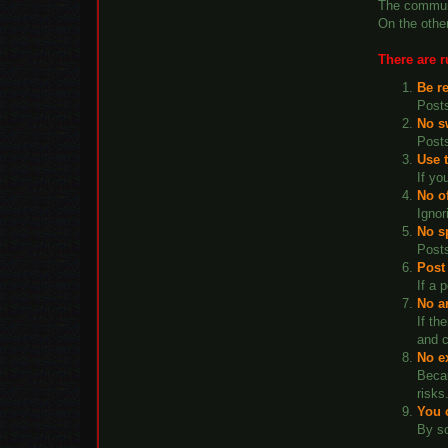
The communit
On the other
There are r
Be r
Posts
No s
Posts
Use 
If yo
No o
Ignor
No s
Posts
Post
If a 
No a
If th
and c
No ex
Becau
risks
You 
By so