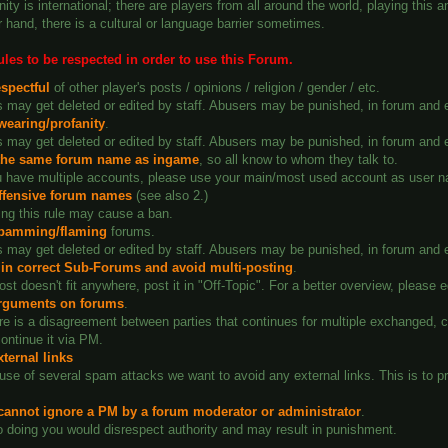
y is international; there are players from all around the world, playing this
 hand, there is a cultural or language barrier sometimes.
ules to be respected in order to use this Forum.
espectful
of other player's posts / opinions / religion / gender / etc.
 may get deleted or edited by staff. Abusers may be punished, in forum and
wearing/profanity
.
 may get deleted or edited by staff. Abusers may be punished, in forum and
the same forum name as ingame
, so all know to whom they talk to.
u have multiple accounts, please use your main/most used account as user na
ffensive forum names
(see also 2.)
ing this rule may cause a ban.
pamming/flaming
forums.
 may get deleted or edited by staff. Abusers may be punished, in forum and
 in correct Sub-Forums and avoid multi-posting
.
post doesn't fit anywhere, post it in "Off-Topic". For a better overview, please 
rguments on forums
.
ere is a disagreement between parties that continues for multiple exchanged, c
ontinue it via PM.
ternal links
se of several spam attacks we want to avoid any external links. This is to p
.
cannot ignore a PM by a forum moderator or administrator
.
 doing you would disrespect authority and may result in punishment.