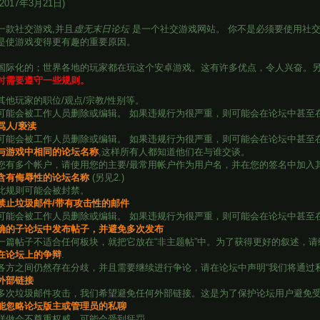
017年3月21日)
一款社交游戏,并且
虚无末日论坛
是一个社交游戏网站。 你不是必须要使用社交
是使游戏变得更有趣的重要原因。
国际化的；世界各地的玩家都在玩这个安卓游戏。这有许多优点，令人兴奋。
时需要遵守一些规则。
其他玩家的职位/观点/宗教/性别等。
可能会被工作人员删除或编辑。 如果违规行为很严重，则可能会在论坛中甚至
骂人/亵渎
可能会被工作人员删除或编辑。 如果违规行为很严重，则可能会在论坛中甚至
与游戏中相同的论坛名称
,这样所有人都知道他们在与谁交谈。
您有多个帐户，请使用您的主要/最常用帐户作为用户名，并在您的签名中加入
含有侮辱性的论坛名称
(另见2.)
此规则可能会被封禁。
禁止垃圾邮件/带有攻击性的邮件
可能会被工作人员删除或编辑。 如果违规行为很严重，则可能会在论坛中甚至
确的子论坛中发布帖子，并避免多次发布
一篇帖子不适合任何板块，就把它放在“非主题帖”中。为了获得更好的叙述，
在论坛上的争辩
.
各方之间仍然存在分歧，并且需要继续进行争论，请在论坛中声明“我们将通过
外部链接
多次垃圾邮件攻击，我们希望避免任何外部链接。这是为了保护论坛用户避免
能忽略论坛版主或管理员的私聊
样做会不尊重权威，可能会受到惩罚。