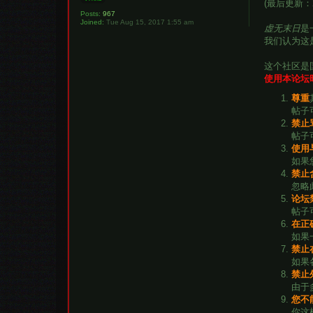
(最后更新：2
Posts:
967
Joined:
Tue Aug 15, 2017 1:55 am
虚无末日
是
我们认为这
这个社区是
使用本论坛
尊重
帖子
禁止
帖子
使用
如果
禁止
忽略
论坛
帖子
在正
如果
禁止
如果
禁止
由于
您不
你这