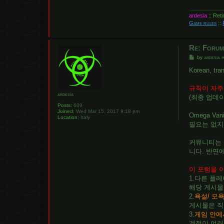
ardesia
:: Ret
Game rules
::
Re: Forum
P
by
ardesia
o
s
Korean, tran
t
규칙이 자주
ardesia
(최종 업데이트
Posts:
609
Joined:
Wed Mar 15, 2017 9:18 pm
Omega V
Location:
Italy
필요는 없지
커뮤니티는 
니다. 반면
이 포럼을 
1.다른 플레
해당 게시물
2.
욕설/ 모
게시물은 직
3.
게임 안에
계정이 여러