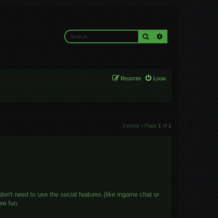
Search
Advanced search
Register
Login
3 posts • Page
1
of
1
don't need to use the social features (like ingame chat or
re fun.