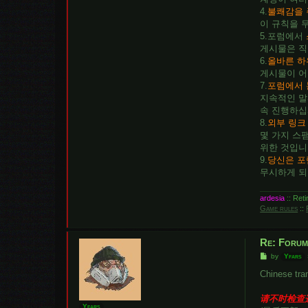
4.
불쾌감을 
이 규칙을 
5.포럼에서
게시물은 직
6.
올바른 하
게시물이 어
7.
포럼에서 
지속적인 말
속 진행하십
8.
외부 링크
몇 가지 스
위한 것입니
9.
당신은 포
무시하게 되
ardesia
:: Ret
Game rules
::
Re: Forum
P
by
Yfars
o
s
Chinese tra
t
请不时检查
Yfars