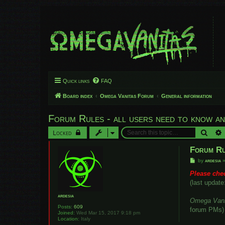
Quick links
FAQ
Board index
Omega Vanitas Forum
General information
Forum Rules - all users need to know an
Searc
Locked
Forum Ru
P
by
ardesia
o
s
Please che
t
(last updat
ardesia
Omega Vani
Posts:
609
forum PMs) 
Joined:
Wed Mar 15, 2017 9:18 pm
Location:
Italy