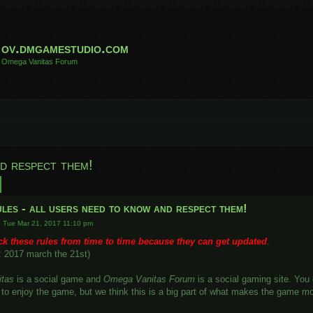
ov.dmgamestudio.com
Omega Vanitas Forum
d respect them!
h
Advanced search
les - all users need to know and respect them!
»
Tue Mar 21, 2017 11:10 pm
ck these rules from time to time because they can get updated
.
e: 2017 march the 21st)
tas
is a social game and
Omega Vanitas Forum
is a social gaming site. You 
to enjoy the game, but we think this is a big part of what makes the game mo