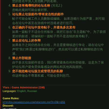
您的签名中加入其他帐户的名称。
禁止含有侮辱性的论坛名称
(另见2.)
忽略此规则可能会被封禁。
论坛禁止垃圾邮件/带有攻击性的邮件
帖子可能会被工作人员删除或编辑。 如果违规行为很严重，则可能
会在论坛中甚至在游戏中对违规者进行惩罚。
在正确的子论坛中发布帖子，并避免多次发布
如果一篇帖子不适合任何板块，就把它放在“非主题帖”中。为了获得
更好的叙述，请编辑好一篇帖子而不是连续的发布帖子。
禁止在论坛上的争辩
.
如果各方之间仍然存在分歧，并且需要继续进行争论，请在论坛中
声明“我们将通过私聊继续进行”，然后就可以通过私聊继续进行沟
通。
禁止外部链接
由于多次垃圾邮件攻击，我们希望避免任何外部链接。这是为了保
护论坛用户避免受病毒感染的网站和其他风险困扰。
您不能忽略论坛版主或管理员的私聊
你这样做会不尊重权威，可能会受到惩罚。
Yfars : Game Administrator (GM)
Languages:
English, Russian
Game Rules:
http://ov.dmgamestudio.com/viewtopic.php?f=7&t=151
Discord: