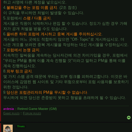
하고 서명에 다른 계정을 넣으십시오.
4.
불쾌감을 주는 포럼 이름 금지
. (2조 참조)
이 규칙을 무시하면 처벌이 발생할 수 있습니다.
5.포럼에서
스팸 / 다툼 금지
.
게시물은 직원이 삭제하거나 편집 할 수 있습니다. 정도가 심한 경우 가해
자가 공개 처벌을 받을 수도 있습니다.
6.
올바른 하위 포럼에 게시하고 중복 게시를 주의하십시오
.
게시물이 어느 곳에도 적합하지 않으면 "Off- Topic"로 게시하십시오. 더
나은 개요를 보려면 중복 게시물을 작성하는 대신 게시물을 수정하십시오.
7.
포럼에서 논쟁 금지
.
지속적인 말싸움을 계속하는 당사자간에 의견 차이가있을 경우, 포럼에서
"우리는 PM을 통해 이를 계속 진행할 것"이라고 말하고 PM을 통해 이를
계속 진행하십시오.
8.
외부 링크 금지
.
몇 가지 스팸 공격 때문에 우리는 외부 링크를 피하려고합니다. 이것은 바
이러스에 감염된 웹 사이트 및 기타 위험으로부터 포럼 사용자를 보호하기
위한 것입니다.
9.
당신은 포럼관리자의 PM을 무시할 수 없습니다
.
무시하게 되면 당신은 존중받지 못하고 형벌을 초래하게 될 수 있습니다.
ardesia
:: Retired Game Master (GM)
Game rules
::
Forum rules
Yfars