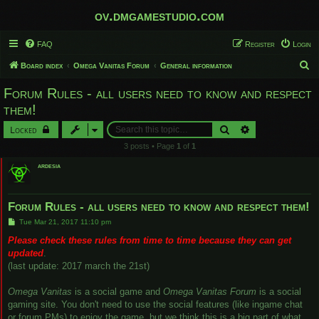
ov.dmgamestudio.com
FAQ
Register
Login
S
Board index
Omega Vanitas Forum
General information
e
Forum Rules - all users need to know and respect
a
them!
r
Search
Advanced search
Locked
c
3 posts • Page
1
of
1
h
ardesia
Forum Rules - all users need to know and respect them!
P
Tue Mar 21, 2017 11:10 pm
o
s
Please check these rules from time to time because they can get
t
updated
.
(last update: 2017 march the 21st)
Omega Vanitas
is a social game and
Omega Vanitas Forum
is a social
gaming site. You don't need to use the social features (like ingame chat
or forum PMs) to enjoy the game, but we think this is a big part of what