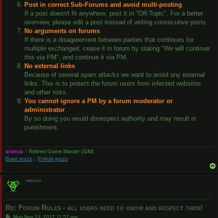
Post in correct Sub-Forums and avoid multi-posting
.
If a post doesn't fit anywhere, post it in "Off-Topic". For a better
overview, please edit a post instead of writing consecutive posts.
No arguments on forums
.
If there is a disagreement between parties that continues for
multiple exchanged, cease it in forum by stating "We will continue
this via PM", and continue it via PM.
No external links
Because of several spam attacks we want to avoid any external
links. This is to protect the forum users from infected websites
and other risks.
You cannot ignore a PM by a forum moderator or
administrator
.
By so doing you would disrespect authority and may result in
punishment.
ardesia
:: Retired Game Master (GM)
Game rules
::
Forum rules
ardesia
Re: Forum Rules - all users need to know and respect them!
P
Mon Nov 13, 2017 11:57 pm