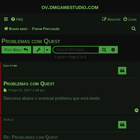
ov.dmgamestudio.com
FAQ
Register
Login
S
Board index
Fórum Português
e
Problemas com Quest
a
Search
Advanced sear
Post Reply
r
3 posts • Page
1
of
1
c
Levi pt-br
h
Problemas com Quest
P
Fri Apr 21, 2017 1:38 pm
o
s
Descreva abaixo o eventual problema que está tendo.
t
SrAlex
Re: Problemas com Quest