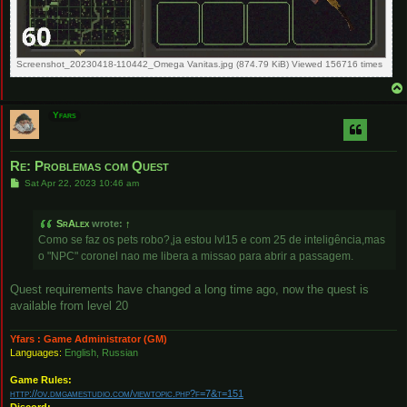
Screenshot_20230418-110442_Omega Vanitas.jpg (874.79 KiB) Viewed 156716 times
Yfars
Re: Problemas com Quest
P
Sat Apr 22, 2023 10:46 am
o
s
t
SrAlex
wrote:
↑
Como se faz os pets robo?,ja estou lvl15 e com 25 de inteligência,mas
o "NPC" coronel nao me libera a missao para abrir a passagem.
Quest requirements have changed a long time ago, now the quest is
available from level 20
Yfars : Game Administrator (GM)
Languages:
English, Russian
Game Rules:
http://ov.dmgamestudio.com/viewtopic.php?f=7&t=151