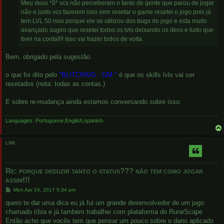
Meu deus *0* vcs não perceberam o tanto de gente que parou de jogar
não e justo vcs fazerem isso sem resetar o game resetei o jogo pois já
tem LVL 50 isso porque ele se utilizou dos bugs do jogo e esta muito
avançado sugiro que resetei todos os lvls deixando os itens e tudo que
tiver na conta!!!! Isso vai trazer todos de volta.
Bem, obrigado pela sugestão.
o que foi dito pelo
"BLITCRAIG - GM "
é que os skills lvls vai ser
resetados (nota: todas as contas.)
E sobre re-mudança ainda estamos conversando sobre isso.
Languages: Portuguese,English,spanish
LNK
Re: porque deduzir tanto o status??? não tem como jogar
assim!!!
P
Mon Apr 24, 2017 5:34 pm
o
s
quero te dar uma dica eu já fui um grande desenvolvedor de um jogo
t
chamado tíbia e já também trabalhei com plataforma do RuneScape
Então acho que vocês tem que pensar um pouco sobre o dano aplicado