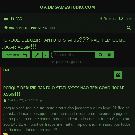
ov.dmgamestudio.com
FAQ
Register
Login
S
Board index
Fórum Português
e
porque deduzir tanto o status??? não tem como
a
jogar assim!!!
r
Search
Advanced sear
Post Reply
c
10 posts • Page
1
of
1
h
LNK
porque deduzir tanto o status??? não tem como jogar
assim!!!
P
Sat Apr 22, 2017 4:15 pm
o
s
porque você reduzir um tanto status dos jogadores e um level 21 fica se
t
arrastando não consegue correr nem andar isso e um absurdo o jogo é
ótimo precisa de melhorias mas prejudicar todos dessa forma é pessimo
sou LVL 21 e monstros fracos me matam rápido arrumem isso pos todos
estão insatisfeitos com isso!!!!!