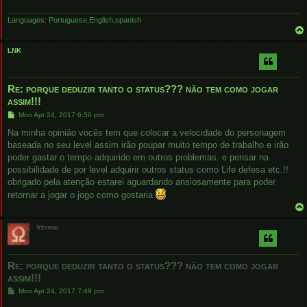
Languages: Portuguese,English,spanish
LNK
Re: porque deduzir tanto o status??? não tem como jogar
assim!!!
P
Mon Apr 24, 2017 6:56 pm
o
s
Na minha opinião vocês tem que colocar a velocidade do personagem
t
baseada no seu level assim irão poupar muito tempo de trabalho e irão
poder gastar o tempo adquirido em outros problemas. e pensar na
possibilidade de por level adquirir outros status como Life defesa etc.!!
obrigado pela atenção estarei aguardando ansiosamente para poder
retornar a jogar o jogo como gostaria
Vevrok
Re: porque deduzir tanto o status??? não tem como jogar
assim!!!
P
Mon Apr 24, 2017 7:49 pm
o
s