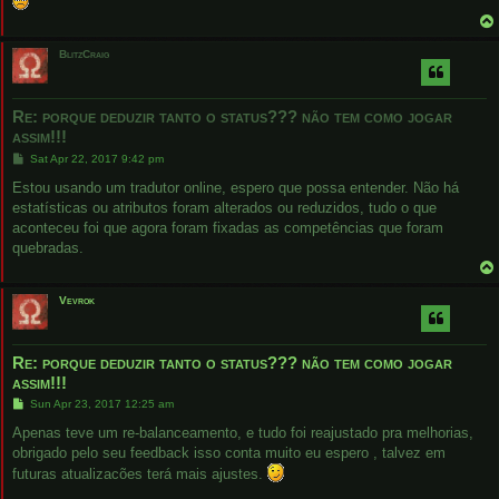
BlitzCraig
Re: porque deduzir tanto o status??? não tem como jogar
assim!!!
P
Sat Apr 22, 2017 9:42 pm
o
s
Estou usando um tradutor online, espero que possa entender. Não há
t
estatísticas ou atributos foram alterados ou reduzidos, tudo o que
aconteceu foi que agora foram fixadas as competências que foram
quebradas.
Vevrok
Re: porque deduzir tanto o status??? não tem como jogar
assim!!!
P
Sun Apr 23, 2017 12:25 am
o
s
Apenas teve um re-balanceamento, e tudo foi reajustado pra melhorias,
t
obrigado pelo seu feedback isso conta muito eu espero , talvez em
futuras atualizacões terá mais ajustes.