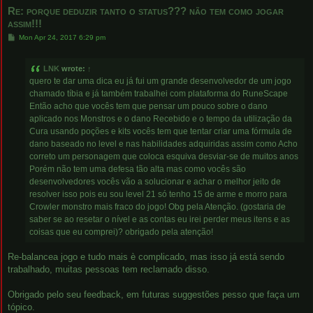
Re: porque deduzir tanto o status??? não tem como jogar
assim!!!
P
Mon Apr 24, 2017 6:29 pm
o
s
t
LNK
wrote:
↑
quero te dar uma dica eu já fui um grande desenvolvedor de um jogo
chamado tíbia e já também trabalhei com plataforma do RuneScape
Então acho que vocês tem que pensar um pouco sobre o dano
aplicado nos Monstros e o dano Recebido e o tempo da utilização da
Cura usando poções e kits vocês tem que tentar criar uma fórmula de
dano baseado no level e nas habilidades adquiridas assim como Acho
correto um personagem que coloca esquiva desviar-se de muitos anos
Porém não tem uma defesa tão alta mas como vocês são
desenvolvedores vocês vão a solucionar e achar o melhor jeito de
resolver isso pois eu sou level 21 só tenho 15 de arme e morro para
Crowler monstro mais fraco do jogo! Obg pela Atenção. (gostaria de
saber se ao resetar o nível e as contas eu irei perder meus itens e as
coisas que eu comprei)? obrigado pela atenção!
Re-balancea jogo e tudo mais è complicado, mas isso já está sendo
trabalhado, muitas pessoas tem reclamado disso.
Obrigado pelo seu feedback, em futuras suggestões pesso que faça um
tópico.