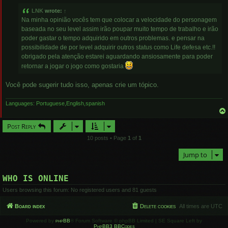
t
LNK
wrote:
↑
Na minha opinião vocês tem que colocar a velocidade do personagem
baseada no seu level assim irão poupar muito tempo de trabalho e irão
poder gastar o tempo adquirido em outros problemas. e pensar na
possibilidade de por level adquirir outros status como Life defesa etc.!!
obrigado pela atenção estarei aguardando ansiosamente para poder
retornar a jogar o jogo como gostaria
Você pode sugerir tudo isso, apenas crie um tópico.
Languages: Portuguese,English,spanish
Post Reply
10 posts • Page
1
of
1
Jump to
WHO IS ONLINE
Users browsing this forum: No registered users and 81 guests
Board index
Delete cookies
All times are
UTC
Powered by
phpBB
® Forum Software © phpBB Limited | SE Square Left by
PhpBB3 BBCodes