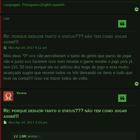
Languages: Portuguese,English,spanish
LNK
Re: porque deduzir tanto o status??? não tem como jogar
assim!!!
P
Mon Apr 24, 2017 6:11 am
o
s
Meu deus *0* vcs não perceberam o tanto de gente que parou de jogar
t
não e justo vcs fazerem isso sem resetar o game resetei o jogo pois já
tem LVL 50 isso porque ele se utilizou dos bugs do jogo e esta muito
avançado sugiro que resetei todos os lvls deixando os itens e tudo que
tiver na conta!!!! Isso vai trazer todos de volta.
Vevrok
Re: porque deduzir tanto o status??? não tem como jogar
assim!!!
P
Mon Apr 24, 2017 4:24 pm
o
s
t
LNK
wrote:
↑