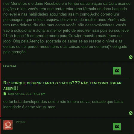
nos Monstros e o dano Recebido e o tempo da utilização da Cura usando
poções e kits vocês tem que tentar criar uma fórmula de dano baseado
no level e nas habilidades adquiridas assim como Acho correto um
personagem que coloca esquiva desviar-se de muitos anos Porém não
tem uma defesa tão alta mas como vocês são desenvolvedores vocês
vão a solucionar e achar o melhor jeito de resolver isso pois eu sou level
21 só tenho 15 de arme e morro para Crowler monstro mais fraco do
jogo! Obg pela Atenção. (gostaria de saber se ao resetar o nível e as
contas eu irei perder meus itens e as coisas que eu comprei)? obrigado
pela atenção!
Levi pt-br
Re: porque deduzir tanto o status??? não tem como jogar
assim!!!
P
Mon Apr 24, 2017 6:04 pm
o
s
eu fui beta developer dos dois e não lembro de vc, cuidado que falsa
t
identidade é crime virtual man.
Vevrok