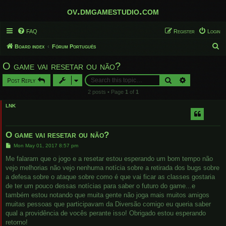
ov.dmgamestudio.com
FAQ
Register
Login
S
Board index
Fórum Português
e
O game vai resetar ou não?
a
Search
Advanced sear
Post Reply
r
2 posts • Page
1
of
1
c
LNK
h
O game vai resetar ou não?
P
Mon May 01, 2017 8:57 pm
o
s
Me falaram que o jogo e a resetar estou esperando um bom tempo não
t
vejo melhorias não vejo nenhuma notícia sobre a retirada dos bugs sobre
a defesa sobre o ataque sobre como é que vai ficar as classes gostaria
de ter um pouco dessas notícias para saber o futuro do game...e
também estou notando que muita gente não joga mais muitos amigos
muitas pessoas que participavam da Diversão comigo eu queria saber
qual a providência de vocês perante isso! Obrigado estou esperando
retorno!