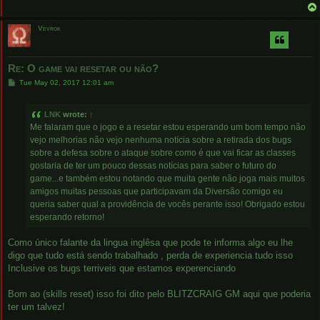
Vevrok
Re: O game vai resetar ou não?
P
Tue May 02, 2017 12:01 am
o
s
t
LNK
wrote:
↑
Me falaram que o jogo e a resetar estou esperando um bom tempo não
vejo melhorias não vejo nenhuma notícia sobre a retirada dos bugs
sobre a defesa sobre o ataque sobre como é que vai ficar as classes
gostaria de ter um pouco dessas notícias para saber o futuro do
game...e também estou notando que muita gente não joga mais muitos
amigos muitas pessoas que participavam da Diversão comigo eu
queria saber qual a providência de vocês perante isso! Obrigado estou
esperando retorno!
Como único falante da lingua inglêsa que pode te informa algo eu lhe
digo que tudo está sendo trabalhado , perda de experiencia tudo isso
Inclusive os bugs terriveis que estamos experenciando
Bom ao (skills reset) isso foi dito pelo BLITZCRAIG GM aqui que poderia
ter um talvez!