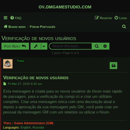
ov.dmgamestudio.com
FAQ
Register
Login
S
Board index
Fórum Português
e
Verificação de novos usuários
a
Search
Advanced sear
Post Reply
r
1 post • Page
1
of
1
c
Yfars
h
Verificação de novos usuários
P
Fri Mar 27, 2020 8:49 am
o
s
Esta mensagem é criada para os novos usuários do fórum mais rápido
t
de passagem, para a verificação da compi ici e criar um utilitário
completo. Criar uma mensagem única com uma decoração atual e
depois a aprovação da sua mensagem pelo GM, você pode criar um
pessoal da mensagem GM com um relatório ou utilizar o fórum
Yfars : Game Administrator (GM)
Languages:
English, Russian