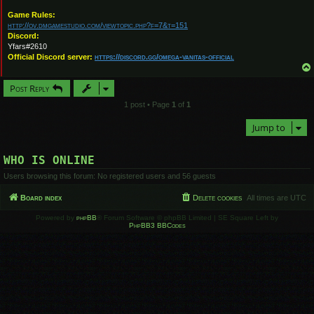
Game Rules:
http://ov.dmgamestudio.com/viewtopic.php?f=7&t=151
Discord:
Yfars#2610
Official Discord server:
https://discord.gg/omega-vanitas-official
Post Reply
1 post • Page
1
of
1
Jump to
WHO IS ONLINE
Users browsing this forum: No registered users and 56 guests
Board index
Delete cookies
All times are
UTC
Powered by
phpBB
® Forum Software © phpBB Limited | SE Square Left by
PhpBB3 BBCodes