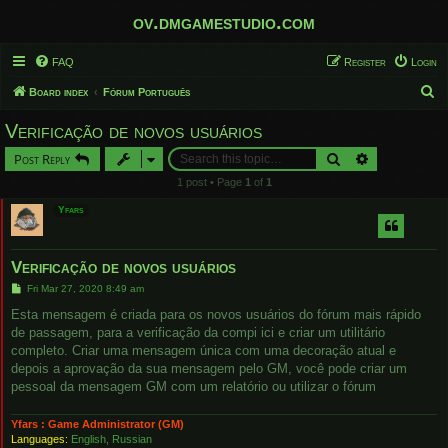
ov.dmgamestudio.com
FAQ
Register
Login
S
Board index
Fórum Português
e
Verificação de novos usuários
a
Search
Advanced sear
Post Reply
r
1 post • Page
1
of
1
c
Yfars
h
Verificação de novos usuários
P
Fri Mar 27, 2020 8:49 am
o
s
Esta mensagem é criada para os novos usuários do fórum mais rápido
t
de passagem, para a verificação da compi ici e criar um utilitário
completo. Criar uma mensagem única com uma decoração atual e
depois a aprovação da sua mensagem pelo GM, você pode criar um
pessoal da mensagem GM com um relatório ou utilizar o fórum
Yfars : Game Administrator (GM)
Languages:
English, Russian