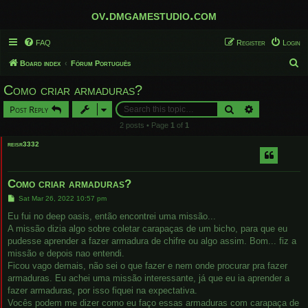
ov.dmgamestudio.com
FAQ
Register
Login
S
Board index
Fórum Português
e
Como criar armaduras?
a
Search
Advanced sear
Post Reply
r
2 posts • Page
1
of
1
c
reisr3332
h
Como criar armaduras?
P
Sat Mar 26, 2022 10:57 pm
o
s
Eu fui no deep oasis, então encontrei uma missão...
t
A missão dizia algo sobre coletar carapaças de um bicho, para que eu
pudesse aprender a fazer armadura de chifre ou algo assim. Bom... fiz a
missão e depois nao entendi.
Ficou vago demais, não sei o que fazer e nem onde procurar pra fazer
armaduras. Eu achei uma missão interessante, já que eu ia aprender a
fazer armaduras, por isso fiquei na expectativa.
Vocês podem me dizer como eu faço essas armaduras com carapaça de