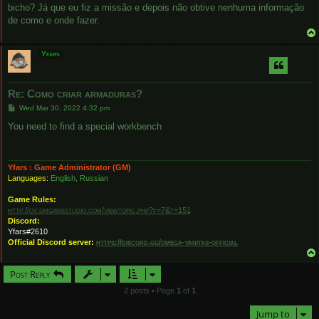
bicho? Já que eu fiz a missão e depois não obtive nenhuma informação
de como e onde fazer.
Yfars
Re: Como criar armaduras?
P
Wed Mar 30, 2022 4:32 pm
o
s
You need to find a special workbench
t
Yfars : Game Administrator (GM)
Languages:
English, Russian
Game Rules:
http://ov.dmgamestudio.com/viewtopic.php?f=7&t=151
Discord:
Yfars#2610
Official Discord server:
https://discord.gg/omega-vanitas-official
Post Reply
2 posts • Page
1
of
1
Jump to