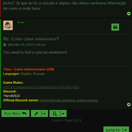
bicho? Já que eu fiz a missão e depois não obtive nenhuma informação
de como e onde fazer.
Yfars
Re: Como criar armaduras?
P
Wed Mar 30, 2022 4:32 pm
o
s
You need to find a special workbench
t
Yfars : Game Administrator (GM)
Languages:
English, Russian
Game Rules:
http://ov.dmgamestudio.com/viewtopic.php?f=7&t=151
Discord:
Yfars#2610
Official Discord server:
https://discord.gg/omega-vanitas-official
Post Reply
2 posts • Page
1
of
1
Jump to