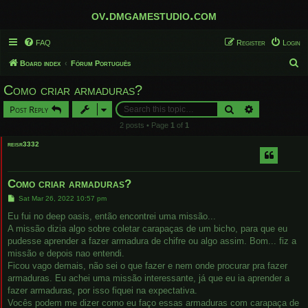
ov.dmgamestudio.com
FAQ
Register
Login
S
Board index
Fórum Português
e
Como criar armaduras?
a
Search
Advanced sear
Post Reply
r
2 posts • Page
1
of
1
c
reisr3332
h
Como criar armaduras?
P
Sat Mar 26, 2022 10:57 pm
o
s
Eu fui no deep oasis, então encontrei uma missão...
t
A missão dizia algo sobre coletar carapaças de um bicho, para que eu
pudesse aprender a fazer armadura de chifre ou algo assim. Bom... fiz a
missão e depois nao entendi.
Ficou vago demais, não sei o que fazer e nem onde procurar pra fazer
armaduras. Eu achei uma missão interessante, já que eu ia aprender a
fazer armaduras, por isso fiquei na expectativa.
Vocês podem me dizer como eu faço essas armaduras com carapaça de