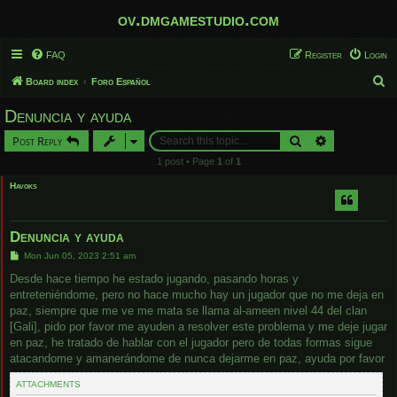
ov.dmgamestudio.com
FAQ
Register
Login
S
Board index
Foro Español
e
Denuncia y ayuda
a
Search
Advanced sear
Post Reply
r
1 post • Page
1
of
1
c
Havoks
h
Denuncia y ayuda
P
Mon Jun 05, 2023 2:51 am
o
s
Desde hace tiempo he estado jugando, pasando horas y
t
entreteniéndome, pero no hace mucho hay un jugador que no me deja en
paz, siempre que me ve me mata se llama al-ameen nivel 44 del clan
[Gali], pido por favor me ayuden a resolver este problema y me deje jugar
en paz, he tratado de hablar con el jugador pero de todas formas sigue
atacandome y amanerándome de nunca dejarme en paz, ayuda por favor
ATTACHMENTS