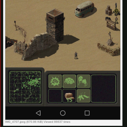
IMG_4707.jpeg (670.86 KiB) Viewed 86637 times